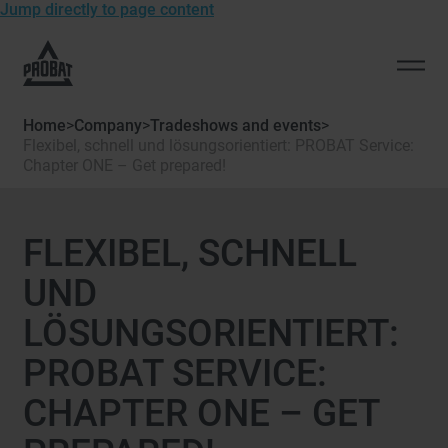
Jump directly to page content
To
the
Open
homepage
men
of
Home
>
Company
>
Tradeshows and events
>
Probat
Flexibel, schnell und lösungsorientiert: PROBAT Service:
Chapter ONE – Get prepared!
FLEXIBEL, SCHNELL
UND
LÖSUNGSORIENTIERT:
PROBAT SERVICE:
CHAPTER ONE – GET