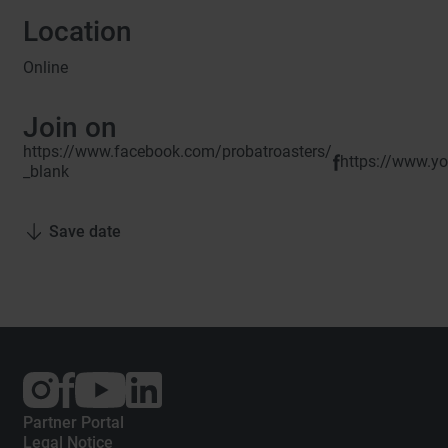
Location
Online
Join on
https://www.facebook.com/probatroasters/
https://www.
_blank
Save date
External
External
External
link:
link:
link:
Instagram
Facebook
YouTube
Partner Portal
Legal Notice