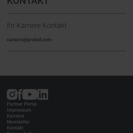
KONTAKT
Ihr Karriere Kontakt
careers
@
probat.com
Externer
Externer
Externer
Link:
Link:
Link:
Instagram
Facebook
YouTube
Partner Portal
Impressum
Karriere
Newsletter
Kontakt