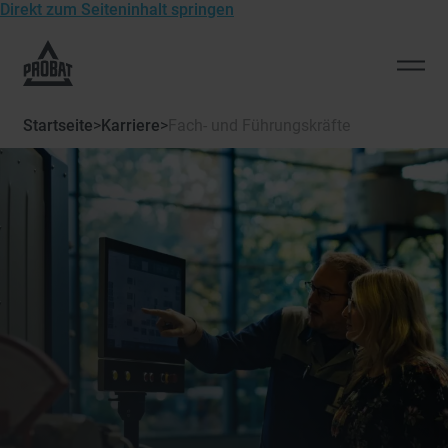
Direkt zum Seiteninhalt springen
Zur
Startseite
Men
von
öffn
Probat
Startseite
>
Karriere
>
Fach- und Führungskräfte