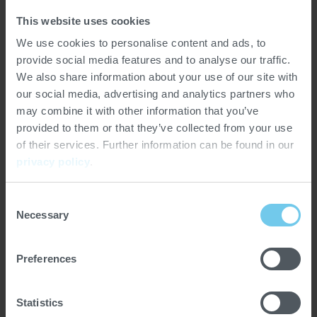
This website uses cookies
We use cookies to personalise content and ads, to
provide social media features and to analyse our traffic.
€450.000
We also share information about your use of our site with
our social media, advertising and analytics partners who
may combine it with other information that you’ve
Jährliche Investitionen in Ausbildung und
provided to them or that they’ve collected from your use
Entwicklung
of their services. Further information can be found in our
privacy policy
.
Consent
Necessary
Selection
60
Preferences
Durchschnittliche jährliche Neueinstellungen
Statistics