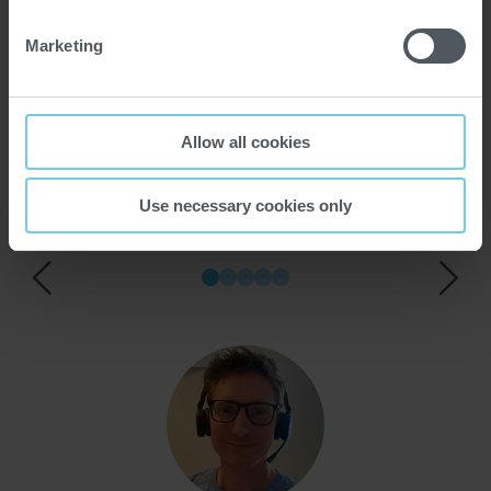
Marketing
EINBLICKE UND
ERFAHRUNGEN AUS DEM
Allow all cookies
TEAM
Use necessary cookies only
Vorheriger
Nächs
Inhalt
Inhalt