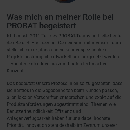
B
S
Was mich an meiner Rolle bei
f
A
PROBAT begeistert
A
Ich bin seit 2011 Teil des PROBAT-Teams und leite heute
S
den Bereich Engineering. Gemeinsam mit meinem Team
B
stelle ich sicher, dass unsere kundenspezifischen
U
Projekte bestmöglich entwickelt und umgesetzt werden
s
– von der ersten Idee bis zum finalen technischen
e
Konzept.
P
Das bedeutet: Unsere Prozesslinien so zu gestalten, dass
I
sie nahtlos in die Gegebenheiten beim Kunden passen,
d
allen lokalen Vorschriften entsprechen und exakt auf die
M
Produktanforderungen abgestimmt sind. Themen wie
–
Benutzerfreundlichkeit, Effizienz und
Anlagenverfügbarkeit haben für uns dabei höchste
Priorität. Innovation steht deshalb im Zentrum unserer
M