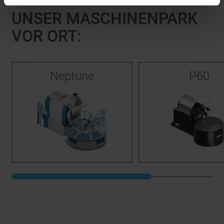
UNSER MASCHINENPARK
VOR ORT:
Neptune
P60