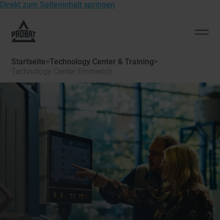
Direkt zum Seiteninhalt springen
Zur
Startseite
Men
von
öffn
Probat
Startseite
>
Technology Center & Training
>
Technology Center Emmerich