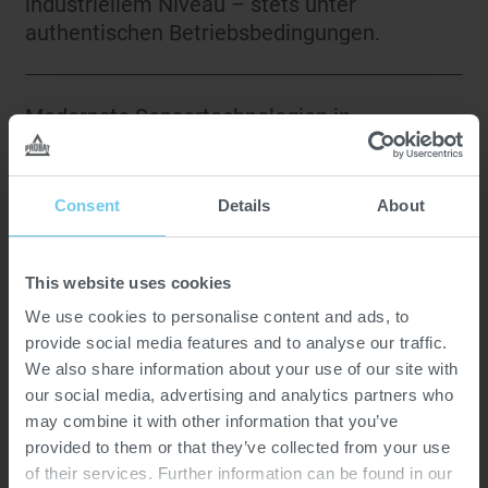
industriellem Niveau – stets unter
authentischen Betriebsbedingungen.
Modernste Sensortechnologien in
Kombination mit Prozesssimulation auf
Basis digitaler Zwillinge ermöglichen eine
präzise Steuerung sowie eine
Consent
Details
About
datengestützte Echtzeitoptimierung.
This website uses cookies
Tests des gesamten Maschinenportfolios
We use cookies to personalise content and ads, to
unter realen Bedingungen, Bewertung der
provide social media features and to analyse our traffic.
Systemleistung sowie fachkundige
We also share information about your use of our site with
Begleitung bei FATs und der
our social media, advertising and analytics partners who
may combine it with other information that you’ve
Geräteimplementierung.
provided to them or that they’ve collected from your use
of their services. Further information can be found in our