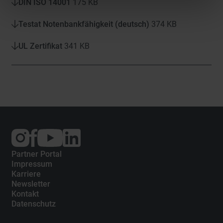
DIN ISO 14001
175 KB
Testat Notenbankfähigkeit (deutsch)
374 KB
UL Zertifikat
341 KB
Externer
Externer
Externer
Link:
Link:
Link:
Instagram
Facebook
YouTube
Partner Portal
Impressum
Karriere
Newsletter
Kontakt
Datenschutz