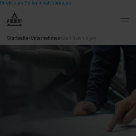
Direkt zum Seiteninhalt springen
Zur
Startseite
Men
von
öffn
Probat
Startseite
>
Unternehmen
>
Zertifizierungen