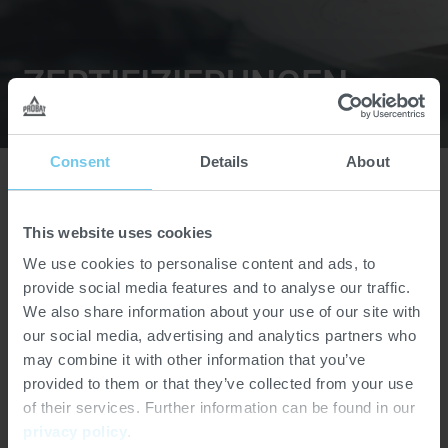
ZERTIFIZIERUNGEN
Consent
Details
About
This website uses cookies
REGELMÄSSIGE Z
We use cookies to personalise content and ads, to
ERTIFIZIERUNGEN FÜR S
provide social media features and to analyse our traffic.
ICHERHEIT UND T
We also share information about your use of our site with
our social media, advertising and analytics partners who
RANSPARENZ
may combine it with other information that you’ve
provided to them or that they’ve collected from your use
Zertifizierungen sind ein wichtiger Teilprozess der
of their services. Further information can be found in our
Konformitätsbewertung und garantieren für uns als
privacy policy
.