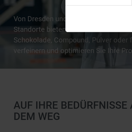
Von Dresden und Norderstedt bis Koog
Standorte bieten modernste Technik u
Schokolade, Compound, Pulver oder f
verfeinern und optimieren Sie Ihre Pr
AUF IHRE BEDÜRFNISSE 
DEM WEG