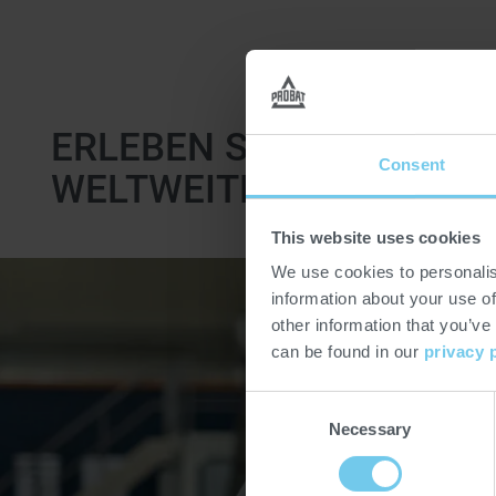
ERLEBEN SIE FOOD-TEC
Consent
WELTWEITEN TECHNOLO
This website uses cookies
We use cookies to personalis
information about your use of
other information that you’ve
can be found in our
privacy 
Consent
Necessary
Selection