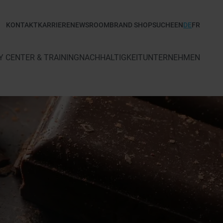
KONTAKT
KARRIERE
NEWSROOM
BRAND SHOP
SUCHE
EN
DE
FR
 CENTER & TRAINING
NACHHALTIGKEIT
UNTERNEHMEN