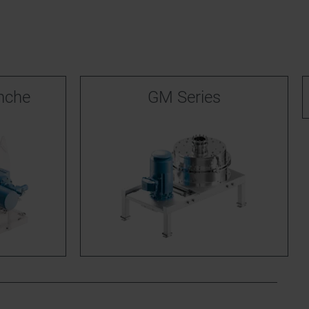
nche
GM Series