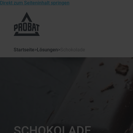
Direkt zum Seiteninhalt springen
Zur
Startseite
von
Probat
Startseite
>
Lösungen
>
Schokolade
SCHOKOLADE