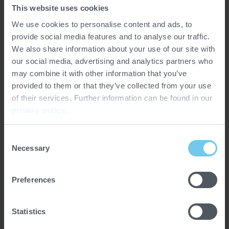
Teamgeist und Zusammenarbeit
This website uses cookies
Wir fördern die persönliche Interaktion und
We use cookies to personalise content and ads, to
provide social media features and to analyse our traffic.
gemeinsame Erfahrungen, um einen starken
We also share information about your use of our site with
Teamgeist zu entwickeln.
our social media, advertising and analytics partners who
- Regelmäßige Team- und Firmenevents, die
may combine it with other information that you’ve
provided to them or that they’ve collected from your use
die Zusammenarbeit stärken und
of their services. Further information can be found in our
Verbindungen aufbauen
privacy policy
.
- Eine flache Hierarchie und offene
Kommunikation fördern den direkten
Consent
Necessary
Selection
Austausch und ermöglichen schnelle,
pragmatische Entscheidungen
Preferences
- Neue Teammitglieder profitieren von den
Erfahrungen ihrer Kollegen -
Statistics
Wissensaustausch ist ein fester Bestandteil