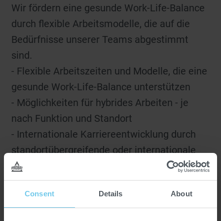
Wir fördern eine gesunde Work-Life-Balance
durch flexible Arbeitsmodelle, die auf die
Bedürfnisse unserer Teams abgestimmt
sind.
- Flexible Arbeitszeiten und Modelle, die eine
gesunde Work-Life-Balance unterstützen
- Möglichkeiten für hybrides Arbeiten - je
nach Funktion und Standort
- Internationale Karriereentwicklung durch
standortübergreifende oder internationale
Jobrotationen
Consent
Details
About