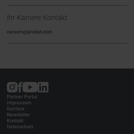
Ihr Karriere Kontakt
careers
@
probat.com
Externer
Externer
Externer
Link:
Link:
Link:
Instagram
Facebook
YouTube
Partner Portal
Impressum
Karriere
Newsletter
Kontakt
Datenschutz