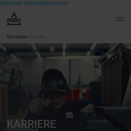
Direkt zum Seiteninhalt springen
Zur
Startseite
Men
von
öffn
Probat
Startseite
>
Karriere
KARRIERE