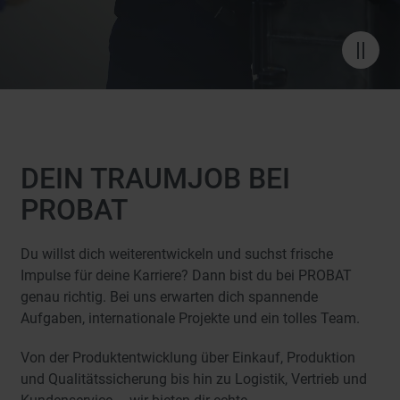
V
i
d
e
o
p
a
u
DEIN TRAUMJOB BEI
s
i
PROBAT
e
r
e
Du willst dich weiterentwickeln und suchst frische
n
Impulse für deine Karriere? Dann bist du bei PROBAT
/
genau richtig. Bei uns erwarten dich spannende
a
b
Aufgaben, internationale Projekte und ein tolles Team.
s
p
Von der Produktentwicklung über Einkauf, Produktion
i
e
und Qualitätssicherung bis hin zu Logistik, Vertrieb und
l