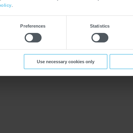
policy
.
ontrolle und höchste
Preferences
Statistics
Use necessary cookies only