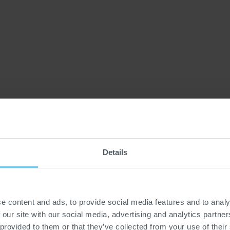
LTY
e setzt neue
Details
it und Präzision.
ere Röster der Serie
gänzt und Kurven exakt
e content and ads, to provide social media features and to analy
een im separat
 our site with our social media, advertising and analytics partn
e Prozesse intuitiv
 provided to them or that they’ve collected from your use of their