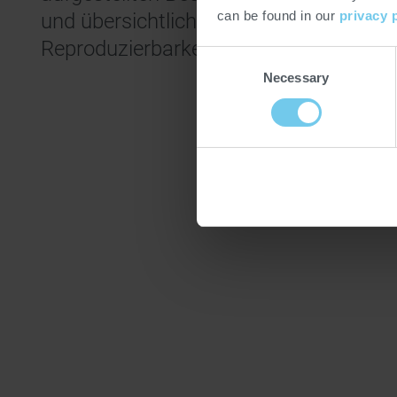
can be found in our
privacy 
und übersichtlich steuern – für volle K
Reproduzierbarkeit.
Consent
Necessary
Selection