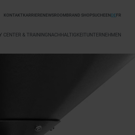
KONTAKT
KARRIERE
NEWSROOM
BRAND SHOP
SUCHE
EN
DE
FR
 CENTER & TRAINING
NACHHALTIGKEIT
UNTERNEHMEN