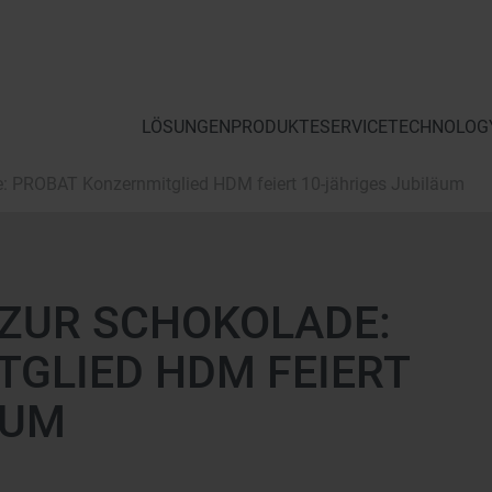
LÖSUNGEN
PRODUKTE
SERVICE
TECHNOLOGY
e: PROBAT Konzernmitglied HDM feiert 10-jähriges Jubiläum
 ZUR SCHOKOLADE:
GLIED HDM FEIERT
ÄUM