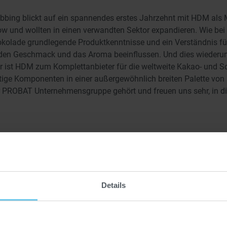
bing blickt auf ein spannendes erstes Jahrzehnt mit HDM als 
w und wollten in einen verwandten Sektor expandieren. Wie bei 
olade grundlegende Produktkenntnisse und ein Verständnis fü
 den Geschmack und das Aroma beeinflussen. Und dies wiederu
r ist HDM zum Komplettanbieter für die weltweite Kakao- und 
ertige Komponenten in einer außergewöhnlich breiten Palette vo
ur PROBAT Unternehmensgruppe gehört und freuen uns sehr, in 
Details