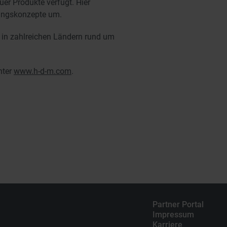
er Produkte verfügt. Hier
dungskonzepte um.
r in zahlreichen Ländern rund um
nter
www.h-d-m.com
.
Partner Portal
Impressum
Karriere