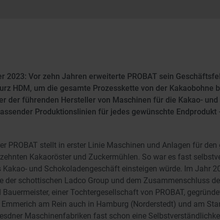
r 2023: Vor zehn Jahren erweiterte PROBAT sein Geschäftsfe
urz HDM, um die gesamte Prozesskette von der Kakaobohne bi
er der führenden Hersteller von Maschinen für die Kakao- und
passender Produktionslinien für jedes gewünschte Endprodukt −
r PROBAT stellt in erster Linie Maschinen und Anlagen für den 
ahrzehnten Kakaoröster und Zuckermühlen. So war es fast selbstv
 Kakao- und Schokoladengeschäft einsteigen würde. Im Jahr 2
der schottischen Ladco Group und dem Zusammenschluss der 
d Bauermeister, einer Tochtergesellschaft von PROBAT, gegründ
n Emmerich am Rein auch in Hamburg (Norderstedt) und am Sta
sdner Maschinenfabriken fast schon eine Selbstverständlichkei