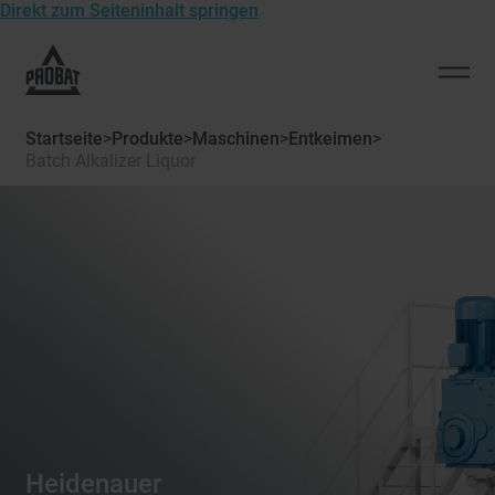
Direkt zum Seiteninhalt springen
Zur
Startseite
Men
von
öffn
Probat
Startseite
>
Produkte
>
Maschinen
>
Entkeimen
>
Batch Alkalizer Liquor
Heidenauer