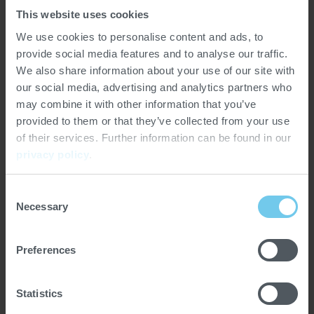
Der Heidenauer BAL Batch Alkalizer Liquor stellt eine
This website uses cookies
effektive und traditionelle Methode zur Behandlung von
Kakaomasse dar und dient als Alternative zur
We use cookies to personalise content and ads, to
Alkalisierung von Nibs. Er wurde entwickelt, um
provide social media features and to analyse our traffic.
Kakaomasse zu entkeimen und zu alkalisieren und
We also share information about your use of our site with
gleichzeitig die nachgeschalteten Verarbeitungszeiten
our social media, advertising and analytics partners who
deutlich zu reduzieren. Er kombiniert einen BMD Batch
may combine it with other information that you’ve
Mixer Double mit einer integrierten Vakuumpumpe.
provided to them or that they’ve collected from your use
of their services. Further information can be found in our
privacy policy
.
Speziell ausgerichtete Misch- und Knetelemente sorgen
für eine gleichmäßige Durchmischung, indem sie die
Consent
Masse in die Mitte jedes Troges leiten. Durch das
Necessary
Selection
Erhitzen unter Vakuumbedingungen werden
überschüssige Feuchtigkeit, Essigsäure und
unerwünschte flüchtige Bestandteile entfernt - das
Preferences
Ergebnis ist eine ausgewogenere Kakaomasse.
Statistics