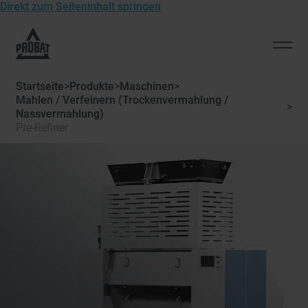
Direkt zum Seiteninhalt springen
Zur
Startseite
Men
von
öffn
Probat
Startseite
>
Produkte
>
Maschinen
>
Mahlen / Verfeinern (Trockenvermahlung /
>
Nassvermahlung)
Pre-Refiner