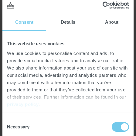
Heidenauer
Heidenaue
Consent
Details
About
PRF 4000
PRF 6000
Durchsatz @ 200
4.000
6.000
This website uses cookies
µm [kg/h]*
We use cookies to personalise content and ads, to
provide social media features and to analyse our traffic.
Anschlussleistung
40
48
We also share information about your use of our site with
[kW]
our social media, advertising and analytics partners who
may combine it with other information that you’ve
*Diese Angaben beziehen sich auf Schokolade und
provided to them or that they’ve collected from your use
variieren je nach verarbeitetem Produkt.
of their services. Further information can be found in our
privacy policy
.
Consent
Necessary
SOFTWARE
Selection