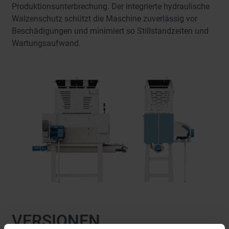
Produktionsunterbrechung. Der integrierte hydraulische
Walzenschutz schützt die Maschine zuverlässig vor
Beschädigungen und minimiert so Stillstandzeiten und
Wartungsaufwand.
VERSIONEN