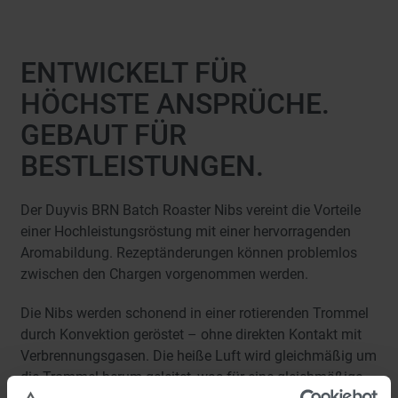
ENTWICKELT FÜR
HÖCHSTE ANSPRÜCHE.
GEBAUT FÜR
BESTLEISTUNGEN.
Der Duyvis BRN Batch Roaster Nibs vereint die Vorteile
einer Hochleistungsröstung mit einer hervorragenden
Aromabildung. Rezeptänderungen können problemlos
zwischen den Chargen vorgenommen werden.
Die Nibs werden schonend in einer rotierenden Trommel
durch Konvektion geröstet – ohne direkten Kontakt mit
Verbrennungsgasen. Die heiße Luft wird gleichmäßig um
die Trommel herum geleitet, was für eine gleichmäßige