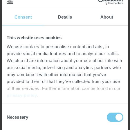
Temperaturverteilung über die gesamte Länge sorgt und
einen langsamen, kontrollierten Trocknungsprozess
ermöglicht.
Consent
Details
About
Frischluftkonvektion gewährleistet eine sichere,
kontaminationsfreie Verarbeitung. Die direkte
This website uses cookies
Luftbeheizung und präzise Wasserzugabe optimieren die
We use cookies to personalise content and ads, to
atmosphärischen Bedingungen, fördern Maillard-
provide social media features and to analyse our traffic.
Reaktionen, reduzieren unerwünschte flüchtige Stoffe
We also share information about your use of our site with
und minimieren Feinanteile. Dadurch wird ein Übergaren
our social media, advertising and analytics partners who
verhindert.
may combine it with other information that you’ve
provided to them or that they’ve collected from your use
VERSIONEN
of their services. Further information can be found in our
privacy policy
.
Consent
Duyvis
Duyvis
Duyvi
Necessary
Selection
BRN
BRN
BRN
3500s
3500i
5000