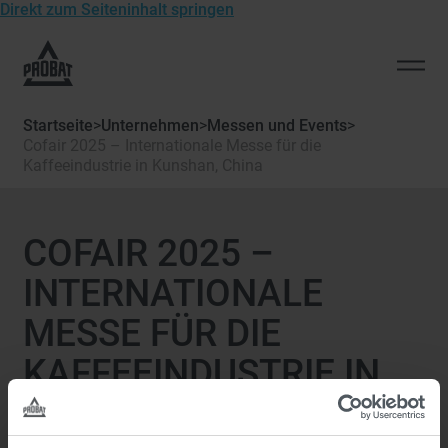
Direkt zum Seiteninhalt springen
Zur
Startseite
Men
von
öffn
Probat
Startseite
>
Unternehmen
>
Messen und Events
>
Cofair 2025 – Internationale Messe für die
Kaffeeindustrie in Kunshan, China
COFAIR 2025 –
INTERNATIONALE
MESSE FÜR DIE
KAFFEEINDUSTRIE IN
KUNSHAN, CHINA