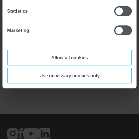
Weitere Informationen:
http://en.coffeelink.com.cn/
Statistics
Marketing
Ort
Allow all cookies
Kunshan
Use necessary cookies only
Termin vormerken
Externer
Externer
Externer
Link:
Link:
Link: