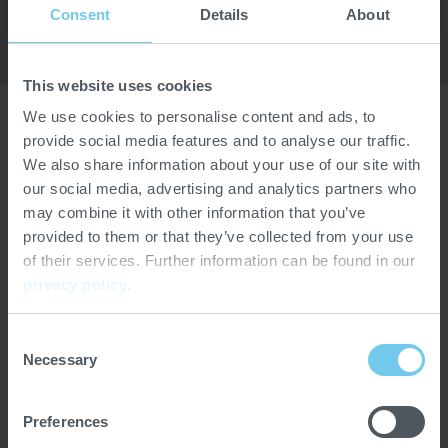
Consent
Details
About
16. - 18.05.2025
This website uses cookies
We use cookies to personalise content and ads, to
provide social media features and to analyse our traffic.
We also share information about your use of our site with
Kunshan hat sich kürzlich zur Kaffeestadt erklärt, und
our social media, advertising and analytics partners who
der Standort wird für den chinesischen Kaffeemarkt
may combine it with other information that you’ve
immer wichtiger. Die Messe wird nun von der Regierung
provided to them or that they’ve collected from your use
organisiert. Die COFAIR 2025 konzentriert sich auf die
of their services. Further information can be found in our
Ausstellung und den Handel mit Kaffeebohnen, wobei
privacy policy
.
die Wertschöpfungskette „Von der rohen Bohne bis zur
Tasse Kaffee“ zusammengeführt wird. Die COFAIR 2025
Consent
ist eine ideale Veranstaltung für alle, die in der
Necessary
Selection
Kaffeeindustrie tätig sind. Es werden über 300 Aussteller
und mehr als 15000 Fachbesucher aus der ganzen Welt
erwartet.
Preferences