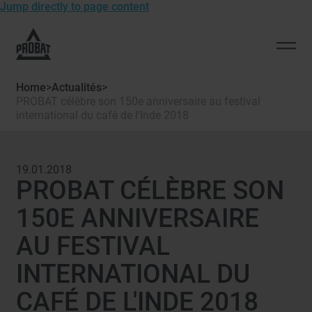
Jump directly to page content
To
the
Open
homepage
men
of
Home
>
Actualités
>
Probat
PROBAT célèbre son 150e anniversaire au festival
international du café de l'Inde 2018
19.01.2018
PROBAT CÉLÈBRE SON
150E ANNIVERSAIRE
AU FESTIVAL
INTERNATIONAL DU
CAFÉ DE L'INDE 2018