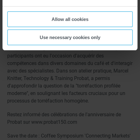
Probat à l'Expo IIICF
Lors de l'Expo IICF, Probat a présenté un Probatone 12
aux experts indiens du café qui visitaient le salon. Avec
Allow all cookies
son design anniversaire unique, le torréfacteur de
magasin avec un rendement horaire de 40 kg était la
Use necessary cookies only
pièce maîtresse du stand Probat. Au cours des ateliers
de l'IICF, animés par des formateurs expérimentés, les
participants ont eu l'occasion d'acquérir des
compétences dans divers domaines du café et d'interagir
avec des spécialistes. Dans son atelier pratique, Marcel
Knitter, Technology & Training Probat, a permis
d'approfondir la question de la "torréfaction profilée
moderne", en soulignant les facteurs cruciaux pour un
processus de torréfaction homogène.
Restez informé des célébrations de l'anniversaire de
Probat sur www.probat150.com
Save the date : Coffee Symposium 'Connecting Markets'