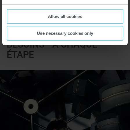
cadre professionnel.
Allow all cookies
UN SERVICE AXÉ SUR VOS
Use necessary cookies only
BESOINS - À CHAQUE
ÉTAPE