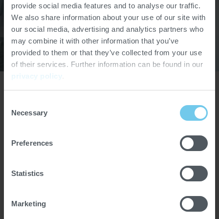
provide social media features and to analyse our traffic.
We also share information about your use of our site with
our social media, advertising and analytics partners who
may combine it with other information that you’ve
provided to them or that they’ve collected from your use
of their services. Further information can be found in our
privacy policy
.
De Dresde et Norderstedt à Koog et
Consent
Arbroath, nos sites spécialisés vous
Necessary
Selection
offrent des équipements de pointe et
Preferences
un accompagnement expert.
Chocolat, compounds, poudres ou
Statistics
applications grasses – testez et
optimisez vos procédés dans un
Marketing