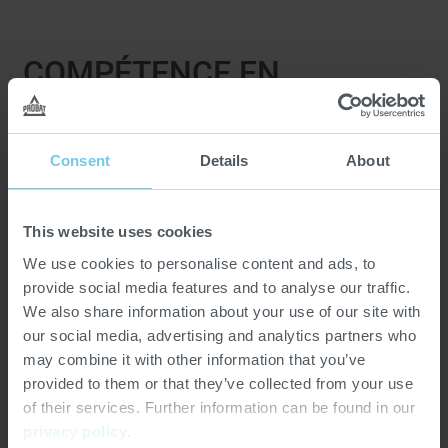
COMPÉTENCE EN
INGÉNIERIE D'USINE -
PERFORMANCE SUR
Consent
Details
About
MESURE
PROBAT fournit des solutions d'usines modulaires sur
This website uses cookies
mesure, conçues pour une transformation sans faille du
We use cookies to personalise content and ads, to
café et des aliments, couvrant tous les aspects, de la
provide social media features and to analyse our traffic.
réception des marchandises à l'emballage final. Chaque
We also share information about your use of our site with
système est conçu comme un processus intégré et
our social media, advertising and analytics partners who
continu afin de maximiser l'efficacité, la qualité du
may combine it with other information that you’ve
produit et la fiabilité opérationnelle.
provided to them or that they’ve collected from your use
of their services. Further information can be found in our
En étroite collaboration avec ses clients, PROBAT conçoit
privacy policy
.
des usines de traitement de toute taille, précisément