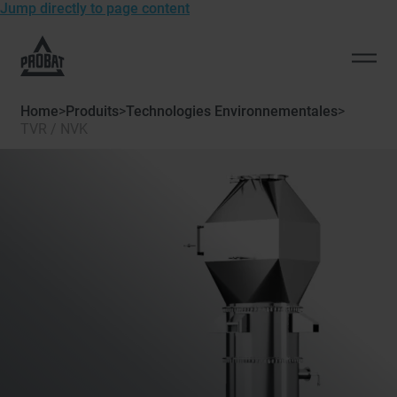
Jump directly to page content
To
the
Open
homepage
men
of
Home
>
Produits
>
Technologies Environnementales
>
Probat
TVR / NVK