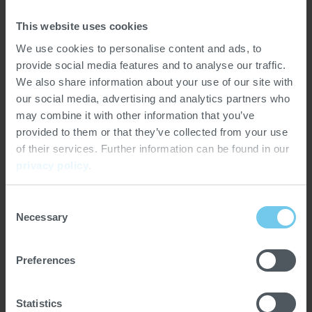
élevées, les gaz de torréfaction organiques visibles et les
odeurs spécifiques aux produits sont oxydés et
This website uses cookies
considérablement réduits, ce qui améliore la qualité de
We use cookies to personalise content and ads, to
l'air.
provide social media features and to analyse our traffic.
We also share information about your use of our site with
Pour les régions où les réglementations
our social media, advertising and analytics partners who
environnementales sont particulièrement strictes, le
may combine it with other information that you’ve
système TVR peut être équipé d'un dispositif de post-
provided to them or that they’ve collected from your use
combustion catalytique (TVR / NVK). Après un pré-
of their services. Further information can be found in our
nettoyage thermique, l'air d'échappement passe par un
privacy policy
.
convertisseur catalytique, où l'augmentation de la
température et la réaction catalytique réduisent encore
Consent
les émissions.
Necessary
Selection
Preferences
SCHEME
Statistics