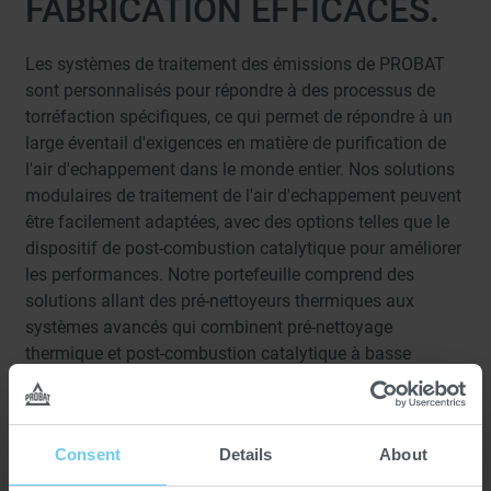
FABRICATION EFFICACES.
Les systèmes de traitement des émissions de PROBAT
sont personnalisés pour répondre à des processus de
torréfaction spécifiques, ce qui permet de répondre à un
large éventail d'exigences en matière de purification de
l'air d'echappement dans le monde entier. Nos solutions
modulaires de traitement de l'air d'echappement peuvent
être facilement adaptées, avec des options telles que le
dispositif de post-combustion catalytique pour améliorer
les performances. Notre portefeuille comprend des
solutions allant des pré-nettoyeurs thermiques aux
systèmes avancés qui combinent pré-nettoyage
thermique et post-combustion catalytique à basse
température.
Dans notre pré-nettoyeur thermique (TVR), l'air de
torréfaction est chauffé à environ 450°C à l'aide d'un
Consent
Details
About
brûleur à air pulsé supplémentaire. À ces températures