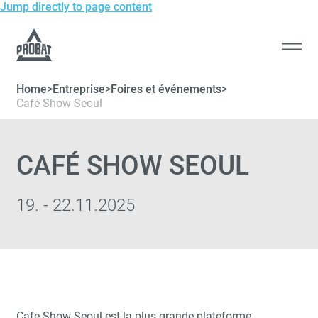
Jump directly to page content
To
the
Open
homepage
men
of
Home
>
Entreprise
>
Foires et événements
>
Probat
Café Show Seoul
CAFÉ SHOW SEOUL
19. - 22.11.2025
Cafe Show Seoul est la plus grande plateforme