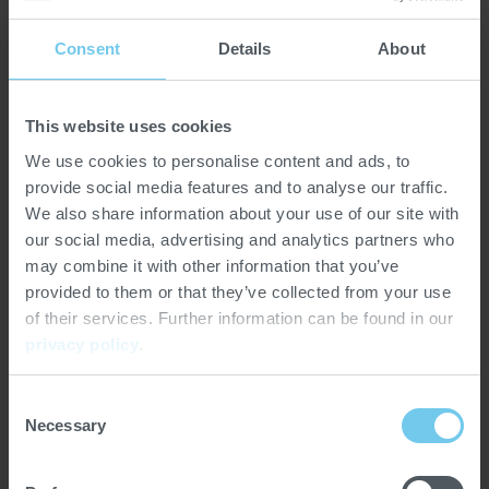
Le meilleur torréfacteur d'Allemagne sera désigné ce
Consent
Details
About
printemps au siège de PROBAT à Emmerich. Pendant
trois jours consécutifs, les participants s'affronteront,
entre autres, sur les thèmes du triage des grains verts, du
This website uses cookies
criblage et de l'établissement d'un profil de torréfaction.
We use cookies to personalise content and ads, to
En résumé, le triage, la torréfaction, la dégustation et le
provide social media features and to analyse our traffic.
jugement auront lieu jusqu'à ce que le nouveau
We also share information about your use of our site with
champion allemand de la torréfaction soit sélectionné.
our social media, advertising and analytics partners who
may combine it with other information that you’ve
Pour plus d'informations :
provided to them or that they’ve collected from your use
https://scagermany.coffee/meisterschaften/deutsche-
of their services. Further information can be found in our
roestmeisterschaften/
privacy policy
.
Consent
Necessary
Selection