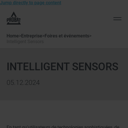
Jump directly to page content
To
the
Open
homepage
men
of
Home
>
Entreprise
>
Foires et événements
>
Probat
Intelligent Sensors
INTELLIGENT SENSORS
05.12.2024
En tant qu'utilisateurs de technologies sophistiquées, de