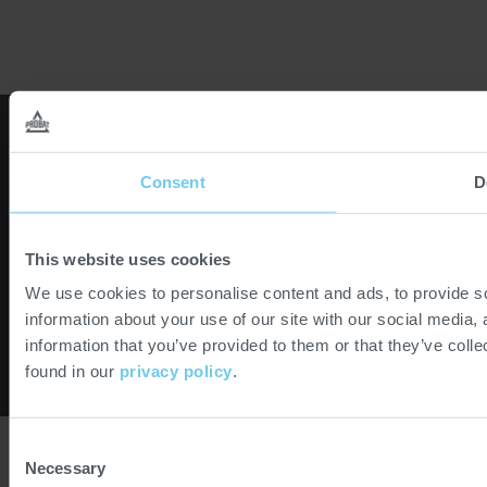
External
External
External
link:
link:
link:
Consent
D
Instagram
Facebook
YouTube
Portail des partenaires
Avis juridique
Carrières
This website uses cookies
Newsletter
Contact
We use cookies to personalise content and ads, to provide so
Déclaration de confidentialité des données
information about your use of our site with our social media,
information that you’ve provided to them or that they’ve colle
found in our
privacy policy
.
© 2026 PROBAT SE
Consent
Necessary
Selection