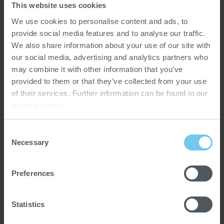
This website uses cookies
Se déroulant chaque année en juin dans une ville
We use cookies to personalise content and ads, to
européenne différente, World of Coffee est l'événement
provide social media features and to analyse our traffic.
incontournable pour les professionnels du café, attirant
We also share information about your use of our site with
un public fidèle issu de la communauté mondiale du
our social media, advertising and analytics partners who
café de spécialité. Organisé par la SCA, cet événement a
may combine it with other information that you’ve
plus que triplé en taille et en importance au cours des
provided to them or that they’ve collected from your use
neuf dernières années, passant de 3 000 visiteurs et 45
of their services. Further information can be found in our
exposants à plus de 11 000 visiteurs et 350 exposants
privacy policy
.
en 2024.
Consent
Necessary
Selection
Preferences
Statistics