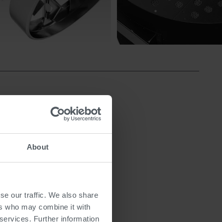
About
.
rréfier délicatement des cafés
orréfaction allant de 10 à 18
se our traffic. We also share
 saveurs. Avec une capacité de
ers who may combine it with
es industrielles et les grands
 services. Further information