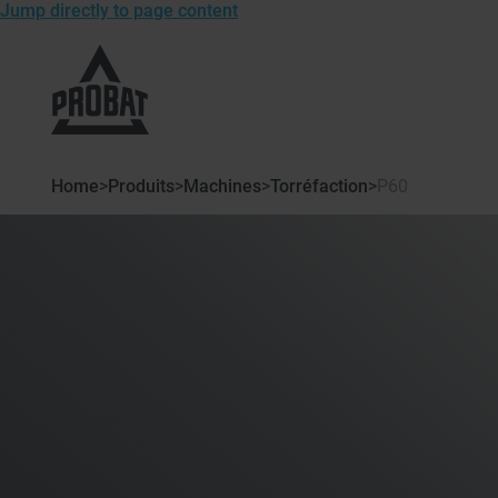
Jump directly to page content
To
the
homepage
of
Probat
Home
>
Produits
>
Machines
>
Torréfaction
>
P60