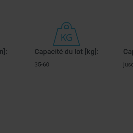
n]:
Capacité du lot [kg]:
Cap
35-60
jus