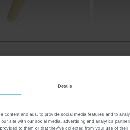
Details
ET FABRICATION EFFICACES
le, le torréfacteur à tambour P60 est spécialement conçu pour to
emière qualité pendant une longue période. Avec des durées de t
e content and ads, to provide social media features and to analy
 développement optimal des arômes et la pleine expression des
 our site with our social media, advertising and analytics partn
ar heure, le P60 est la solution idéale pour les petites entrepris
 provided to them or that they’ve collected from your use of their