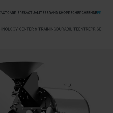
TACT
CARRIÈRES
ACTUALITÉS
BRAND SHOP
RECHERCHE
EN
DE
FR
HNOLOGY CENTER & TRAINING
DURABILITÉ
ENTREPRISE