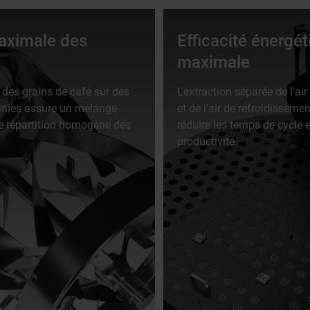
aximale des
Efficacité énergét
maximale
es grains de café sur des
L'extraction séparée de l'air
finies assure un mélange
et de l'air de refroidisseme
e répartition homogène des
réduire les temps de cycle 
productivité.