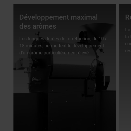
Développement maximal
R
des arômes
La
la 
Les longues durées de torréfaction, de 10 à
con
18 minutes, permettent le développement
ré
d'un arôme particulièrement élevé.