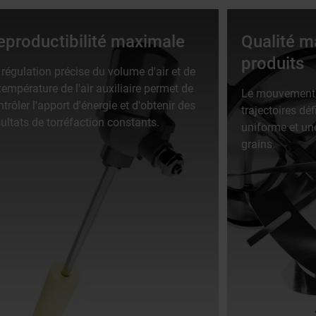
eproductibilité maximale
Qualité m
produits
 régulation précise du volume d'air et de
température de l'air auxiliaire permet de
Le mouvement d
trôler l'apport d'énergie et d'obtenir des
trajectoires dé
sultats de torréfaction constants.
uniforme et un
grains.