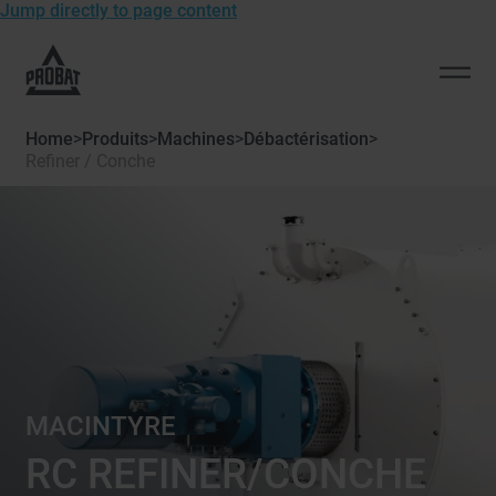
Jump directly to page content
To
the
Open
homepage
men
of
Home
>
Produits
>
Machines
>
Débactérisation
>
Probat
Refiner / Conche
MACINTYRE
RC REFINER/CONCHE