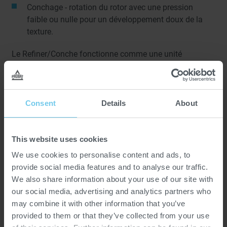
Conchage - rotation du rotor avec une pression
faible ou nulle pour un développement doux de la
texture.
Le Refiner/Conche fonctionne comme une unité
autonome, mais il est également conçu pour s'intégrer
parfaitement dans une ligne de production en amont du
broyeur à boulets BMC, en tant que partie intégrante de
la ligne MACINTYRE/WIENER. En combinant le mélange
Consent
Details
About
et le pré-broyage dans le Refiner/Conche avec le broyage
fin final dans le BMC, les temps de traitement globaux
sont considérablement réduits.
This website uses cookies
We use cookies to personalise content and ads, to
provide social media features and to analyse our traffic.
We also share information about your use of our site with
our social media, advertising and analytics partners who
may combine it with other information that you’ve
provided to them or that they’ve collected from your use