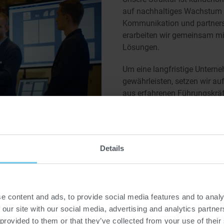
auf nachhaltiges Wachstum a
Kommunikation und partner
erarbeiten wir gemeinsam mi
Lösungen.
Um eine langfristige Unterne
gewährleisten, setzen wir a
aus erfahrenen Führungskräf
den eigenen Reihen. Als Fam
155-jährigen Tradition siche
PROBAT durch strategische 
gezielte Nachfolgeplanung.
Details
GLOBALES WACHSTUM
e content and ads, to provide social media features and to analy
t auf einem tiefen
 our site with our social media, advertising and analytics partn
isse. Regelmäßige
 provided to them or that they’ve collected from your use of their