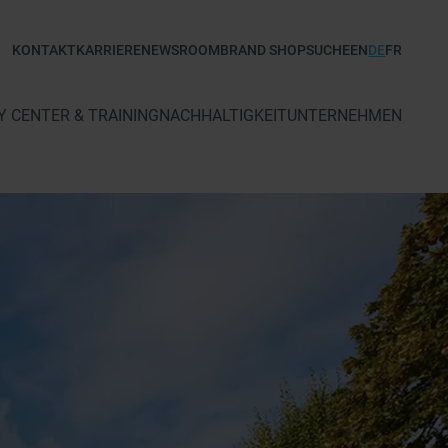
KONTAKT
KARRIERE
NEWSROOM
BRAND SHOP
SUCHE
EN
DE
FR
 CENTER & TRAINING
NACHHALTIGKEIT
UNTERNEHMEN