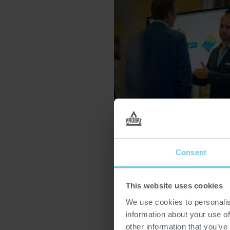
Consent
This website uses cookies
INNOVATION FÜR 
We use cookies to personalis
Die Strategie von PROBAT basier
information about your use of
Verständnis der Kundenbedürfn
other information that you’ve