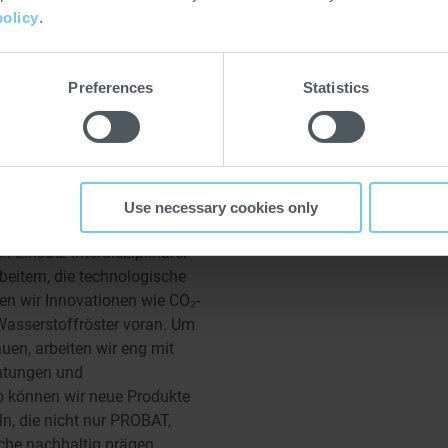
rbeitern liefern wertvolle
policy
.
ierliche Weiterentwicklung
nsstrategie einfließen.
Preferences
Statistics
organisation stärkt die
e Effizienz in allen
ine Societas Europaea (SE)
für internationales
obale Marktpräsenz.
Use necessary cookies only
hern wir durch strategisches
insatz interdisziplinärer
beitern, die technologische
ben wir Innovationen wie CO₂-
Wasserstoffröster voran. Um
en, arbeiten wir eng mit
chtungen und
o können wir neue Produkte
n, die nicht nur PROBAT,
he nachhaltig prägen.