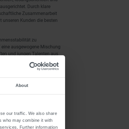
usgerichtet. Durch klare
schaftliche Zusammenarbeit
t unseren Kunden die besten
hmensstabilität zu
uf eine ausgewogene Mischung
ten und jungen Talenten aus
ilienunternehmen mit einer über
rn wir die Zukunftsfähigkeit von
Entscheidungen und eine
About
se our traffic. We also share
ers who may combine it with
 services. Further information