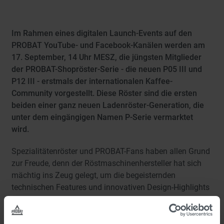
Im Rahmen eines digitalen Launch-Events auf den
PROBAT YouTube- und Facebook-Kanälen werden am
17. September, 14 Uhr MESZ, die jüngsten Mitglieder
der PROBAT-Shopröster-Serie - die neuen P05 III und
P12 III - erstmals der internationalen Kaffee-
Community vorgestellt. Diese Röster sind die ersten
beiden einer ganz neuen Ladenröster-Generation, die
unter dem eingängigen Namen P-Serie vermarktet
wird.
Spezialitätenröster und PROBAT-Fans haben allen Grund
zur Freude, denn der Röstmaschinenhersteller hat sich
mächtig ins Zeug gelegt, um die begeisternden
technischen Features und innovativen Design-Highlights
der neuen P-Serie Ladenröster aufwändig zu
demonstrieren. Abgerundet wird die digitale
Markteinführung durch einen multimedialen Mix aus