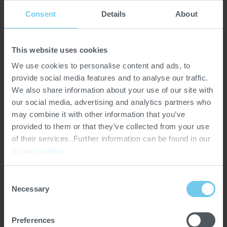
einer Röstsession auf dem neuen P05 und einer
Consent
Details
About
interaktiven Fragerunde mit PROBAT-Ladenröster-
Trainerin Daniela Nowitzki und Verkaufsleiter
Ladenröster Jens Roelofs.
This website uses cookies
We use cookies to personalise content and ads, to
Auch Wim Abbing, CEO von PROBAT, freut sich sehr auf
provide social media features and to analyse our traffic.
die Einführung: "Wir sind begeistert, diese neue
We also share information about your use of our site with
Generation von hochinnovativen Ladenröstern
our social media, advertising and analytics partners who
präsentieren zu können, gerade in schwierigen Zeiten wie
may combine it with other information that you’ve
diesen. Sicherlich hätten wir sie am liebsten in Portland
provided to them or that they’ve collected from your use
oder Warschau präsentiert, aber das ist im Moment leider
of their services. Further information can be found in our
nicht möglich. Umso mehr freuen wir uns, dass es uns
privacy policy
.
gelungen ist, diese großartige digitale Markteinführung
der neuen P-Serie auf die Beine zu stellen, die sich kein
Consent
Kaffeeliebhaber auf der ganzen Welt entgehen lassen
Necessary
Selection
sollte."
Die neuen P05 und P12 zeichnen sich durch
Preferences
perfektionierte konstruktive Eigenschaften aus, die in