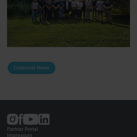
Corporate News
Externer
Externer
Externer
Link:
Link:
Link:
Instagram
Facebook
YouTube
Partner Portal
Impressum