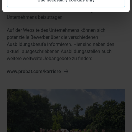
nicht nur ihre fachlichen Fähigkeiten zu entwickeln,
sondern auch aktiv zur Weiterentwicklung des
Unternehmens beizutragen.
Auf der Website des Unternehmens können sich
potenzielle Bewerber über die verschiedenen
Ausbildungsberufe informieren. Hier sind neben den
aktuell ausgeschriebenen Ausbildungsstellen auch
weitere weltweite Jobangebote zu finden:
www.probat.com/karriere