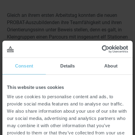
Gleich an ihrem ersten Arbeitstag konnten die neuen
PROBAT-Auszubildenden ihre Teamfähigkeit und ihren
Orientierungssinn unter Beweis stellen, denn es galt, in
Kleingruppen einen Parcours mit insgesamt elf Stationen
auf dem PROBAT-Firmenareal innerhalb einer
bestimmten Zeit zu durchlaufen. Ziel dieser
Schnitzeljagd war neben der Lösung der einzelnen
Aufgaben und der damit verbundenen
Consent
Details
About
Wissensvermittlung rund um die für die Auszubildenden
relevanten Prozesse bei PROBAT vor allem das
This website uses cookies
Kennenlernen des Betriebsgeländes. So war die Auswahl
der Stationen des Parcours nicht zufällig, sondern
We use cookies to personalise content and ads, to
orientierte sich an der Verteilung der für die jungen
provide social media features and to analyse our traffic.
Neuzugänge wichtigen Unternehmensbereiche: Von der
We also share information about your use of our site with
Verwaltung über die Produktion bis hin zum
our social media, advertising and analytics partners who
Auslieferungslager ging es einmal quer über das
may combine it with other information that you’ve
gesamte Areal. Am Ende wartete auf alle
provided to them or that they’ve collected from your use