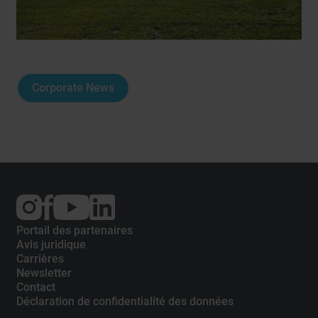
Corporate News
External
External
External
link:
link:
link:
Instagram
Facebook
YouTube
Portail des partenaires
Avis juridique
Carrières
Newsletter
Contact
Déclaration de confidentialité des données