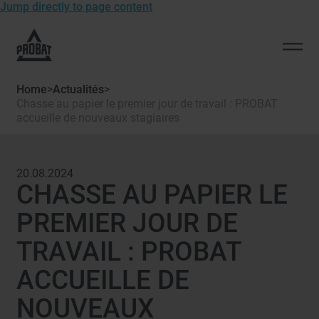
Jump directly to page content
To
the
Open
homepage
men
of
Home
>
Actualités
>
Probat
Chasse au papier le premier jour de travail : PROBAT
accueille de nouveaux stagiaires
20.08.2024
CHASSE AU PAPIER LE
PREMIER JOUR DE
TRAVAIL : PROBAT
ACCUEILLE DE
NOUVEAUX