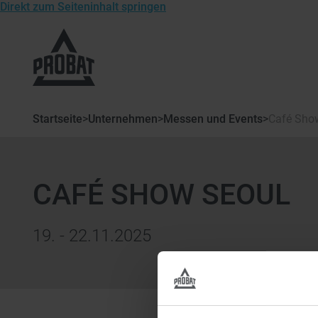
Direkt zum Seiteninhalt springen
Zur
Startseite
von
Probat
Startseite
>
Unternehmen
>
Messen und Events
>
Café Sho
CAFÉ SHOW SEOUL
19. - 22.11.2025