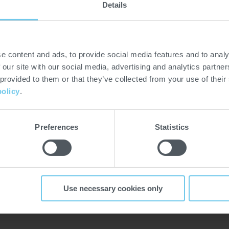
Details
tweit größte
ahr im November stattfindet,
e content and ads, to provide social media features and to analy
und F&B-Kultur neu zu
 our site with our social media, advertising and analytics partn
n Branchenexperten weltweit
 provided to them or that they’ve collected from your use of their
fassenden Überblick über die
policy
.
 F&B-Markt und bietet neue
Preferences
Statistics
Use necessary cookies only