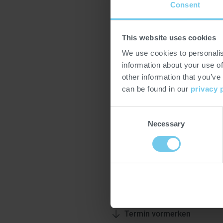
Consent
This website uses cookies
Die Cafe Show Seoul ist die wel
Geschäftsplattform, die jedes J
We use cookies to personalis
um die globale Kaffeeindustrie 
information about your use of
beleben. Die B2B-Messe, die vo
other information that you’ve
empfohlen wird, bietet einen um
can be found in our
privacy 
globalen Trends im Kaffee- und
Lösungen.
Consent
Necessary
Selection
Ort
Seoul
Termin vormerken